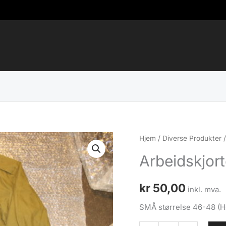
Hjem
/
Diverse Produkter
Arbeidskjort
kr
50,00
inkl. mva.
SMÅ størrelse 46-48 (H