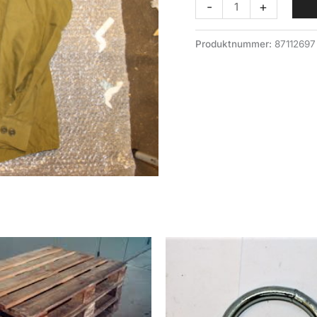
Arbeidskjorte
-
+
forsvaret
antall
Produktnummer:
87112697