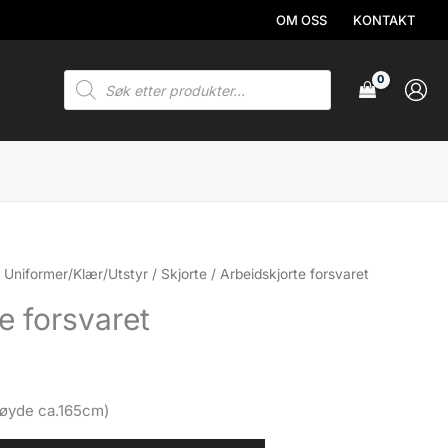
OM OSS
KONTAKT
Products
search
/
Uniformer/Klær/Utstyr
/
Skjorte
/ Arbeidskjorte forsvaret
e forsvaret
øyde ca.165cm)