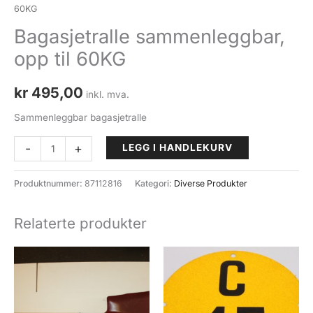
60KG
Bagasjetralle sammenleggbar,
opp til 60KG
kr
495,00
inkl. mva.
Sammenleggbar bagasjetralle
Bagasjetralle
-
+
LEGG I HANDLEKURV
sammenleggbar,
opp
Produktnummer:
87112816
Kategori:
Diverse Produkter
til
60KG
Relaterte produkter
antall