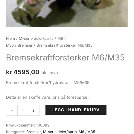
Hjem
/
M-serie deler/parts
/
M6 /
M35
/
Bremser
/ Bremsekraftforsterker M6/M35
Bremsekraftforsterker M6/M35
kr
4595,00
inkl. mva.
Bremsekraftforsterker/hydrovac til M6/M35.
Dette er en skaffe vare, pris på forespørsel.
Bremsekraftforsterker
-
+
LEGG I HANDLEKURV
M6/M35
antall
Produktnummer:
100089
Kategorier:
Bremser
,
M-serie deler/parts
,
M6 / M35