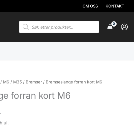
OM OSS
KONTAKT
Products
search
/
M6 / M35
/
Bremser
/ Bremseslange forran kort M6
e forran kort M6
.
hjul.