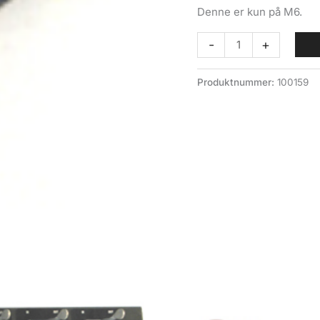
Denne er kun på M6.
Bremseslange
-
+
forran
kort
Produktnummer:
100159
M6
antall