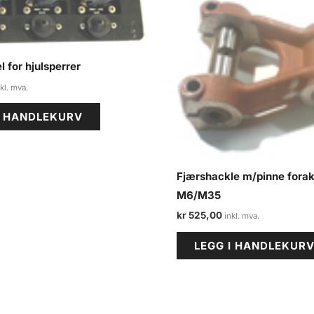
l for hjulsperrer
I HANDLEKURV
Fjærshackle m/pinne forak
M6/M35
kr
525,00
LEGG I HANDLEKUR