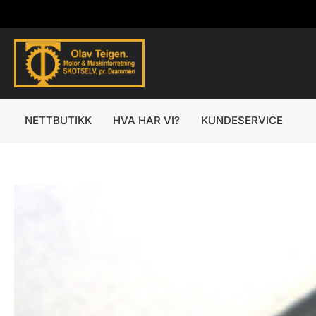
Hopp
rett
til
innholdet
NETTBUTIKK
HVA HAR VI?
KUNDESERVICE