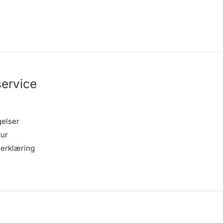
ervice
gelser
tur
erklæring