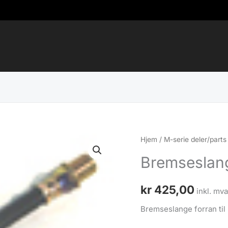
Hjem
/
M-serie deler/parts
Bremseslang
kr
425,00
inkl. mva
Bremseslange forran til 