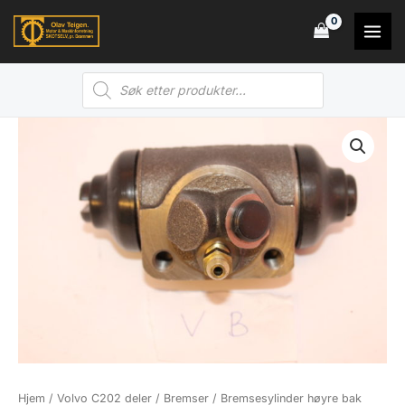
Hopp
rett
til
Products
innholdet
search
Hjem
/
Volvo C202 deler
/
Bremser
/ Bremsesylinder høyre bak