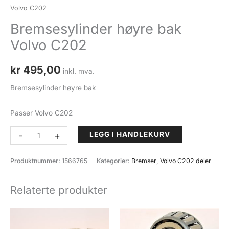
Volvo C202
Bremsesylinder høyre bak
Volvo C202
kr
495,00
inkl. mva.
Bremsesylinder høyre bak
Passer Volvo C202
Bremsesylinder
-
+
LEGG I HANDLEKURV
høyre
bak
Produktnummer:
1566765
Kategorier:
Bremser
,
Volvo C202 deler
Volvo
C202
Relaterte produkter
antall