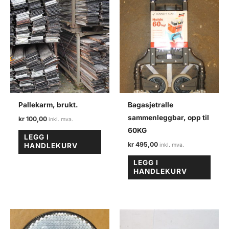
Barmark.
antall
Pallekarm, brukt.
Bagasjetralle
sammenleggbar, opp til
kr
100,00
60KG
LEGG I
kr
495,00
HANDLEKURV
LEGG I
HANDLEKURV