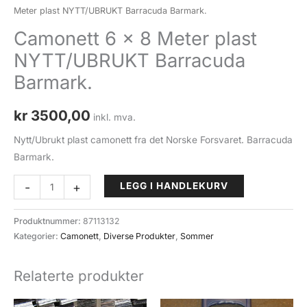
Meter plast NYTT/UBRUKT Barracuda Barmark.
Camonett 6 x 8 Meter plast
NYTT/UBRUKT Barracuda
Barmark.
kr
3500,00
inkl. mva.
Nytt/Ubrukt plast camonett fra det Norske Forsvaret. Barracuda
Barmark.
Camonett
-
+
LEGG I HANDLEKURV
6
x
Produktnummer:
87113132
8
Kategorier:
Camonett
,
Diverse Produkter
,
Sommer
Meter
plast
Relaterte produkter
NYTT/UBRUKT
Barracuda