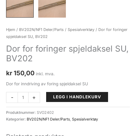
Hjem
/
BV202N/NF1 Deler/Parts
/
Spesialverktøy
/ Dor for foringer
spjeldaksel SU, BV202
Dor for foringer spjeldaksel SU,
BV202
kr
150,00
inkl. mva.
Dor for inndriving av foring spjeldaksel SU
Dor
-
+
LEGG I HANDLEKURV
for
foringer
Produktnummer:
SVO2402
spjeldaksel
Kategorier:
BV202N/NF1 Deler/Parts
,
Spesialverktøy
SU,
BV202