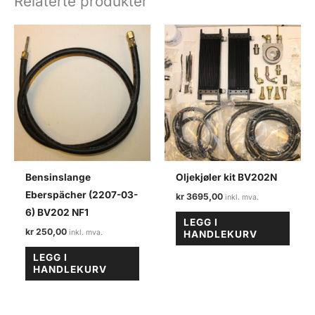
Relaterte produkter
antall
Bensinslange
Oljekjøler kit BV202N
Eberspächer (2207-03-
kr
3695,00
6) BV202 NF1
LEGG I
kr
250,00
HANDLEKURV
LEGG I
HANDLEKURV