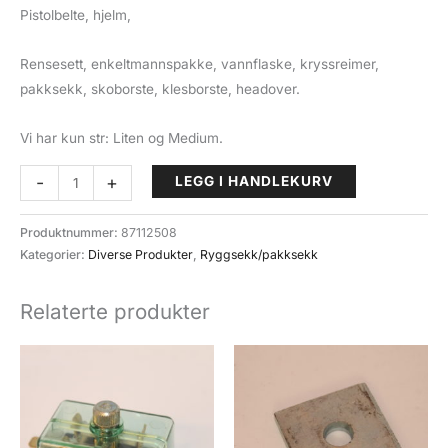
Pistolbelte, hjelm,
Rensesett, enkeltmannspakke, vannflaske, kryssreimer,
pakksekk, skoborste, klesborste, headover.
Vi har kun str: Liten og Medium.
Forsvarets
-
+
LEGG I HANDLEKURV
Ryggsekk
med
Produktnummer:
87112508
innhold.
Kategorier:
Diverse Produkter
,
Ryggsekk/pakksekk
Stridssekk.
antall
Relaterte produkter