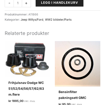
Hovedlysbryter
-
+
LEGG I HANDLEKURV
for
Willys
Produktnummer:
A11866
MB/Ford
Kategorier:
Jeep Willys/Ford
,
WW2 bildeler/Parts
GPW
antall
Relaterte produkter
Frihjulsnav Dodge WC
51/52/54/56/57/62/63
Bensinfilter
m.flere
pakningsett GMC
kr
1995,00
kr
95,00