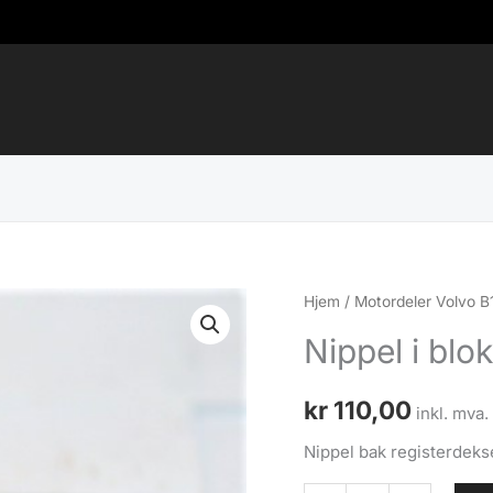
Hjem
/
Motordeler Volvo 
Nippel i blo
kr
110,00
inkl. mva.
Nippel bak registerdeks