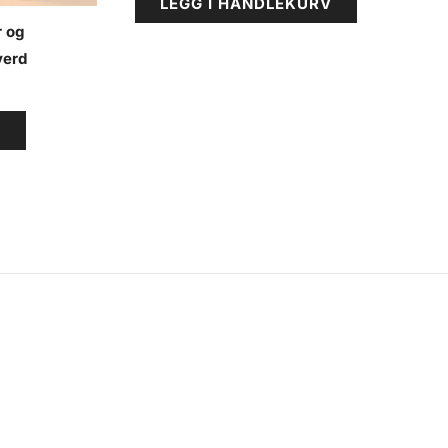
LEGG I HANDLEKURV
r og
verd
V