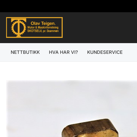
Hopp
rett
til
innholdet
NETTBUTIKK
HVA HAR VI?
KUNDESERVICE