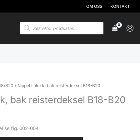
OM OSS
KONTAKT
Products
search
B18/B20
/ Nippel i blokk, bak reisterdeksel B18-B20
kk, bak reisterdeksel B18-B20
el se fig. 002-004