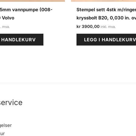
,5mm vannpumpe (008-
Stempel sett 4stk m/ringe
 Volvo
kryssbolt B20, 0,030 in. o
kr
3900,00
I HANDLEKURV
LEGG I HANDLEKUR
ervice
gelser
tur