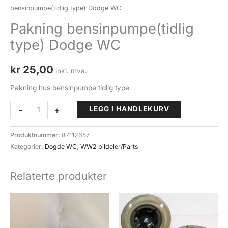
bensinpumpe(tidlig type) Dodge WC
Pakning bensinpumpe(tidlig
type) Dodge WC
kr
25,00
inkl. mva.
Pakning hus bensinpumpe tidlig type
Pakning
-
+
LEGG I HANDLEKURV
bensinpumpe(tidlig
type)
Produktnummer:
87112657
Dodge
Kategorier:
Dogde WC
,
WW2 bildeler/Parts
WC
antall
Relaterte produkter