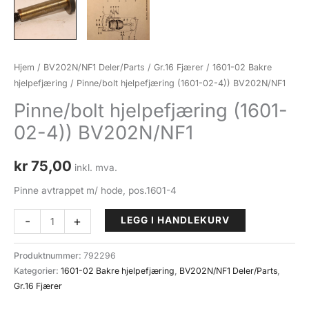
Hjem
/
BV202N/NF1 Deler/Parts
/
Gr.16 Fjærer
/
1601-02 Bakre
hjelpefjæring
/ Pinne/bolt hjelpefjæring (1601-02-4)) BV202N/NF1
Pinne/bolt hjelpefjæring (1601-
02-4)) BV202N/NF1
kr
75,00
inkl. mva.
Pinne avtrappet m/ hode, pos.1601-4
Pinne/bolt
-
+
LEGG I HANDLEKURV
hjelpefjæring
(1601-
Produktnummer:
792296
02-
Kategorier:
1601-02 Bakre hjelpefjæring
,
BV202N/NF1 Deler/Parts
,
4))
Gr.16 Fjærer
BV202N/NF1