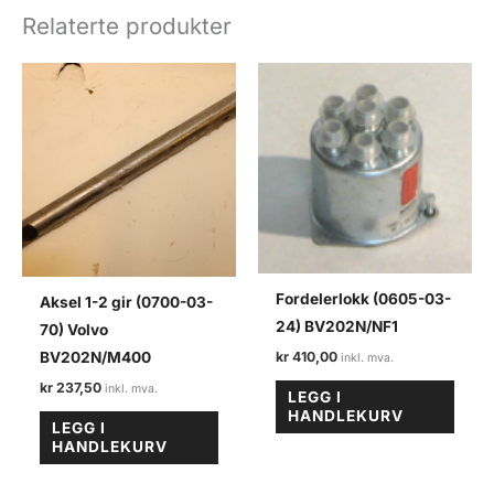
antall
Relaterte produkter
Fordelerlokk (0605-03-
Aksel 1-2 gir (0700-03-
24) BV202N/NF1
70) Volvo
kr
410,00
BV202N/M400
kr
237,50
LEGG I
HANDLEKURV
LEGG I
HANDLEKURV