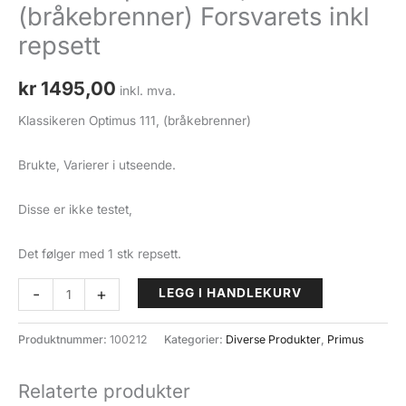
(bråkebrenner) Forsvarets inkl
repsett
kr
1495,00
inkl. mva.
Klassikeren Optimus 111, (bråkebrenner)
Brukte, Varierer i utseende.
Disse er ikke testet,
Det følger med 1 stk repsett.
Primus
-
+
LEGG I HANDLEKURV
Optimus
111,
Produktnummer:
100212
Kategorier:
Diverse Produkter
,
Primus
(bråkebrenner)
Forsvarets
Relaterte produkter
inkl