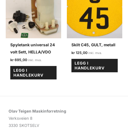
Spyletank universal 24
Skilt C45, GULT, metall
volt Sett, HELLA/VDO
kr
125,00
kr
695,00
LEGG I
HANDLEKURV
LEGG I
HANDLEKURV
Olav Teigen Maskinforretning
Verksveien 8
3330 SKOTSELV