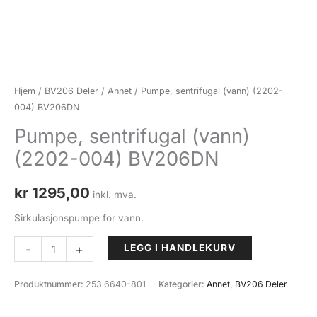
Hjem
/
BV206 Deler
/
Annet
/ Pumpe, sentrifugal (vann) (2202-
004) BV206DN
Pumpe, sentrifugal (vann)
(2202-004) BV206DN
kr
1295,00
inkl. mva.
Sirkulasjonspumpe for vann.
Pumpe,
-
+
LEGG I HANDLEKURV
sentrifugal
(vann)
Produktnummer:
253 6640-801
Kategorier:
Annet
,
BV206 Deler
(2202-
004)