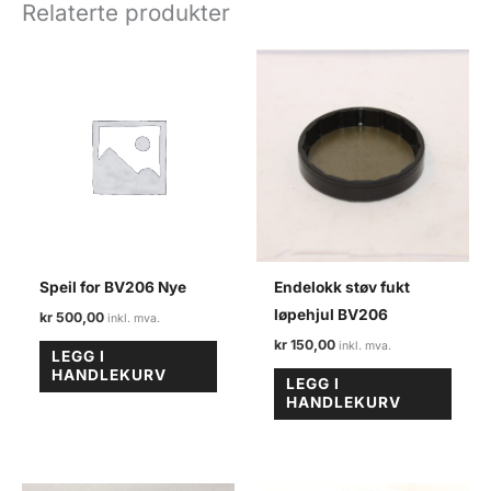
Relaterte produkter
BV206DN
antall
Speil for BV206 Nye
Endelokk støv fukt
løpehjul BV206
kr
500,00
kr
150,00
LEGG I
HANDLEKURV
LEGG I
HANDLEKURV