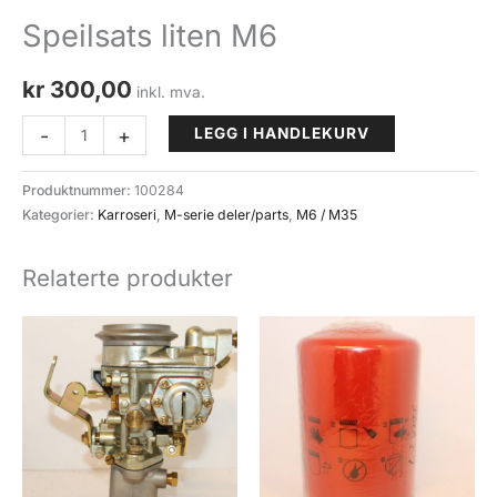
Speilsats liten M6
kr
300,00
inkl. mva.
Speilsats
-
+
LEGG I HANDLEKURV
liten
M6
Produktnummer:
100284
antall
Kategorier:
Karroseri
,
M-serie deler/parts
,
M6 / M35
Relaterte produkter