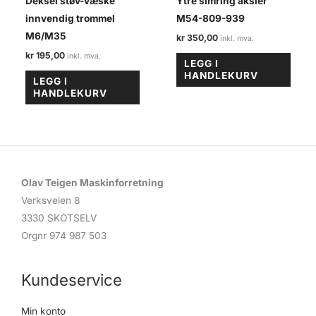
Deksel støv-væske
Ytre simring aksler
innvendig trommel
M54-809-939
M6/M35
kr
350,00
kr
195,00
LEGG I
HANDLEKURV
LEGG I
HANDLEKURV
Olav Teigen Maskinforretning
Verksveien 8
3330 SKOTSELV
Orgnr 974 987 503
Kundeservice
Min konto