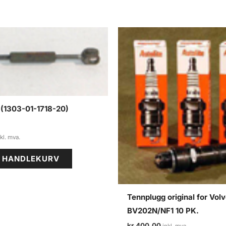
 (1303-01-1718-20)
I HANDLEKURV
Tennplugg original for Vol
BV202N/NF1 10 PK.
kr
400,00