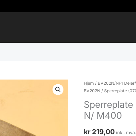
Hjem
/
BV202N/NF1 Deler/
BV202N
/ Sperreplate (0
Sperreplate
N/ M400
kr
219,00
inkl. mva