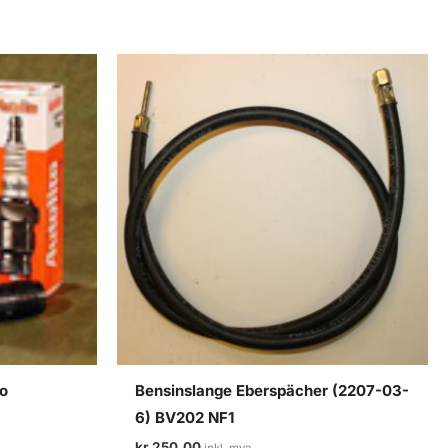
vo
Bensinslange Eberspächer (2207-03-
6) BV202 NF1
kr
250,00