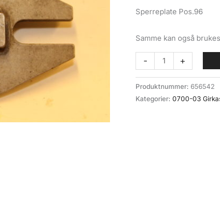
Sperreplate Pos.96
Samme kan også brukes
Sperreplate
-
+
(0700-
03-
Produktnummer:
656542
96)
Kategorier:
0700-03 Girk
Volvo
BV202
N/
M400
antall