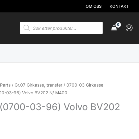
OM OSS
KONTAKT
Products
search
Parts
/
Gr.07 Girkasse, transfer
/
0700-03 Girkasse
700-03-96) Volvo BV202 N/ M400
 (0700-03-96) Volvo BV202
.