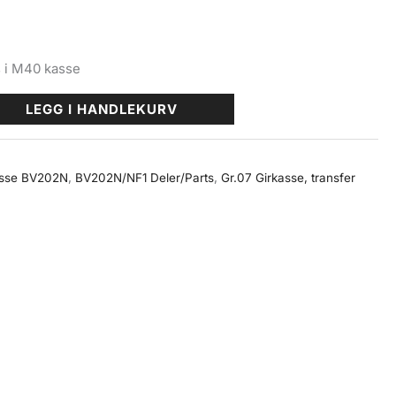
 i M40 kasse
LEGG I HANDLEKURV
asse BV202N
,
BV202N/NF1 Deler/Parts
,
Gr.07 Girkasse, transfer