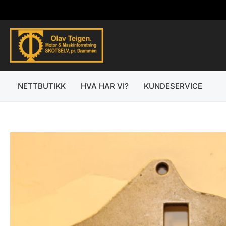
Hopp
rett
til
innholdet
NETTBUTIKK
HVA HAR VI?
KUNDESERVICE