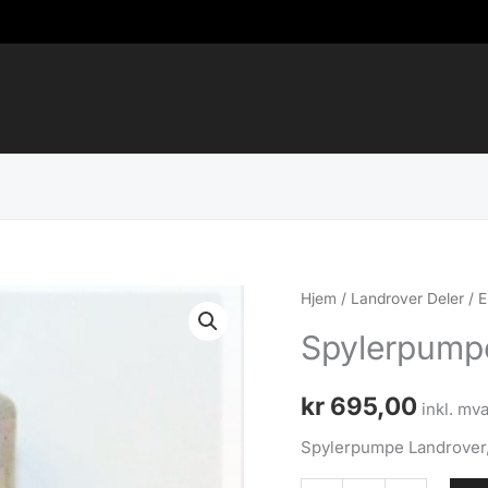
Hjem
/
Landrover Deler
/
E
Spylerpump
kr
695,00
inkl. mva
Spylerpumpe Landrover,