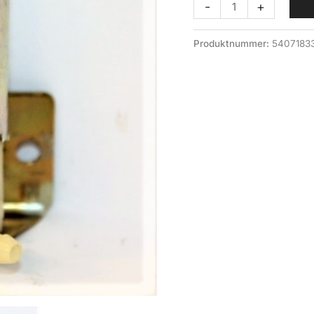
Spylerpumpe
-
+
Landrover
antall
Produktnummer:
5407183