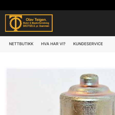
Hopp
rett
til
innholdet
NETTBUTIKK
HVA HAR VI?
KUNDESERVICE