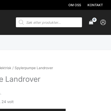
OM OSS
KONTAKT
Products
search
lektrisk
/ Spylerpumpe Landrover
e Landrover
.
 24 volt