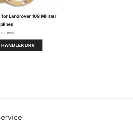
v for Landrover 109 Militær
plines
I HANDLEKURV
ervice