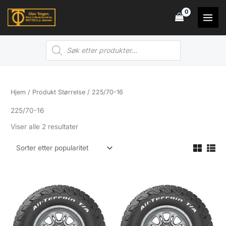
Hopp
rett
til
Products
innholdet
search
Hjem
/ Produkt Størrelse / 225/70-16
225/70-16
Sortert
Viser alle 2 resultater
etter
propularitet