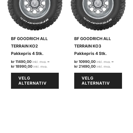
BF GOODRICH ALL
BF GOODRICH ALL
TERRAIN KO2
TERRAIN KO3
Pakkepris 4 Stk.
Pakkepris 4 Stk.
kr
11490,00
–
kr
10990,00
–
Prisområde:
Prisområde:
kr
18990,00
kr
21490,00
kr 11490,00
kr 10990,00
Dette
Dette
til
til
VELG
VELG
kr 18990,00
kr 21490,00
produktet
produ
ALTERNATIV
ALTERNATIV
har
har
flere
flere
varianter.
varian
Alternativene
Alter
kan
kan
velges
velge