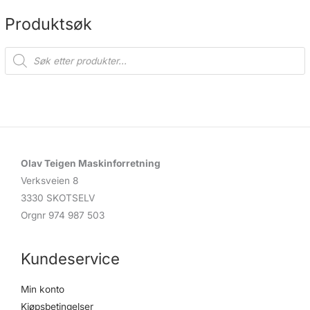
på
på
produktsiden
produ
Produktsøk
P
r
o
d
u
c
t
s
s
e
a
r
c
Olav Teigen Maskinforretning
h
Verksveien 8
3330 SKOTSELV
Orgnr 974 987 503
Kundeservice
Min konto
Kjøpsbetingelser