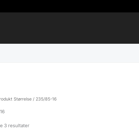
rodukt Størrelse / 235/85-16
16
Sortert
le 3 resultater
etter
propularitet