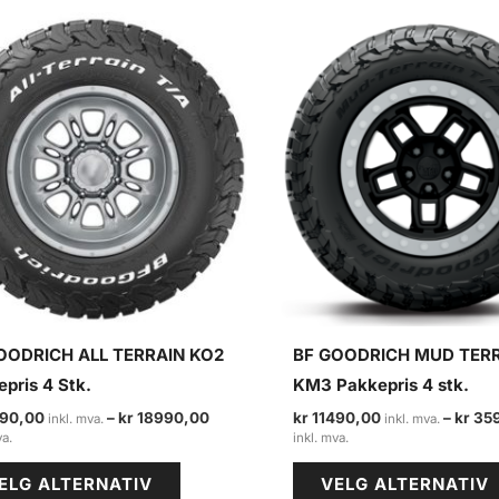
OODRICH ALL TERRAIN KO2
BF GOODRICH MUD TER
pris 4 Stk.
KM3 Pakkepris 4 stk.
90,00
–
kr
18990,00
kr
11490,00
–
kr
35
Prisområde:
Prisområde:
kr 11490,00
kr 11490,00
Dette
til
til
ELG ALTERNATIV
VELG ALTERNATIV
kr 18990,00
kr 35990,00
produktet