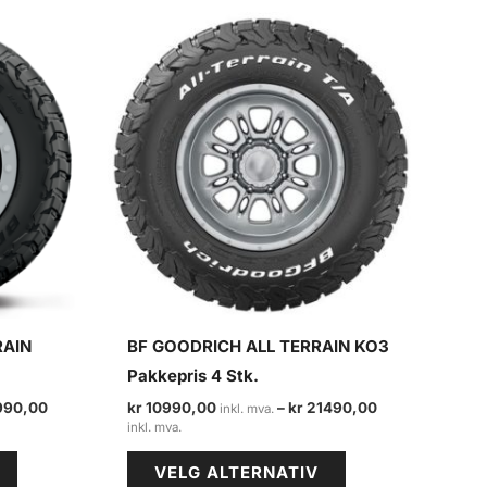
RAIN
BF GOODRICH ALL TERRAIN KO3
Pakkepris 4 Stk.
990,00
kr
10990,00
–
kr
21490,00
Prisområde:
kr 10990,00
Dette
Dette
til
VELG ALTERNATIV
kr 21490,00
produktet
produktet