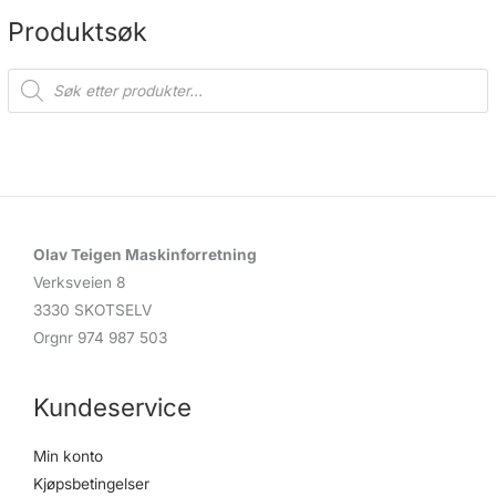
produktsiden
Produktsøk
P
r
o
d
u
c
t
s
s
e
a
r
c
Olav Teigen Maskinforretning
h
Verksveien 8
3330 SKOTSELV
Orgnr 974 987 503
Kundeservice
Min konto
Kjøpsbetingelser