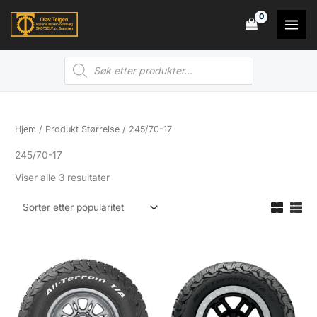
Hopp
rett
til
Products
innholdet
search
Hjem
/ Produkt Størrelse / 245/70-17
245/70-17
Sortert
Viser alle 3 resultater
etter
propularitet