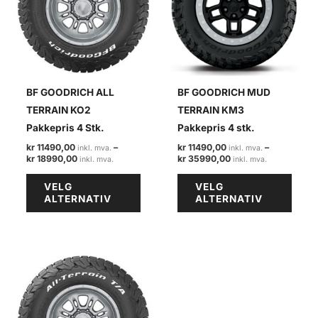
BF GOODRICH ALL
BF GOODRICH MUD
TERRAIN KO2
TERRAIN KM3
Pakkepris 4 Stk.
Pakkepris 4 stk.
kr
11490,00
–
kr
11490,00
–
Prisområde:
Prisområde
kr
18990,00
kr
35990,00
kr 11490,00
kr 11490,00
Dette
Dette
til
til
VELG
VELG
kr 18990,00
kr 35990,0
produktet
produ
ALTERNATIV
ALTERNATIV
har
har
flere
flere
varianter.
varian
Alternativene
Alter
kan
kan
velges
velge