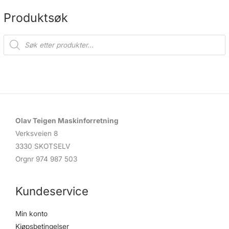
på
på
produktsiden
produ
Produktsøk
P
r
o
d
u
c
t
s
s
e
a
r
c
Olav Teigen Maskinforretning
h
Verksveien 8
3330 SKOTSELV
Orgnr 974 987 503
Kundeservice
Min konto
Kjøpsbetingelser