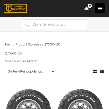
Hopp
rett
til
Products
innholdet
search
Hjem
/ Produkt Størrelse / 275/60-20
275/60-20
Sortert
Viser alle 2 resultater
etter
propularitet