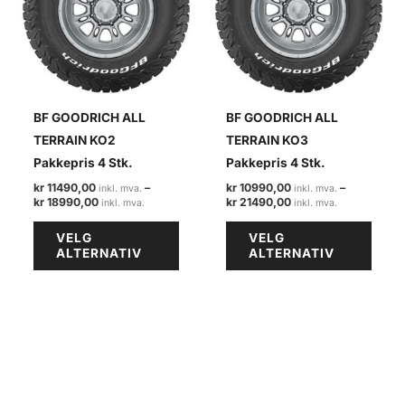
BF GOODRICH ALL
BF GOODRICH ALL
TERRAIN KO2
TERRAIN KO3
Pakkepris 4 Stk.
Pakkepris 4 Stk.
kr
11490,00
–
kr
10990,00
–
Prisområde:
Prisområde:
kr
18990,00
kr
21490,00
kr 11490,00
kr 10990,00
Dette
Dette
til
til
VELG
VELG
kr 18990,00
kr 21490,00
produktet
produ
ALTERNATIV
ALTERNATIV
har
har
flere
flere
varianter.
varian
Alternativene
Alter
kan
kan
velges
velge