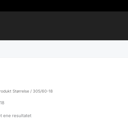
rodukt Størrelse / 305/60-18
18
t ene resultatet