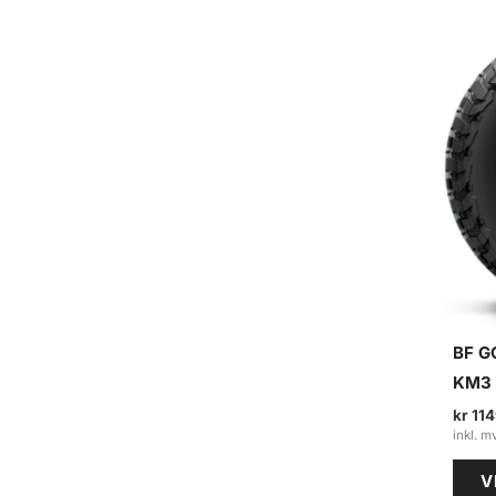
e
a
r
c
h
BF G
KM3 
kr
114
V