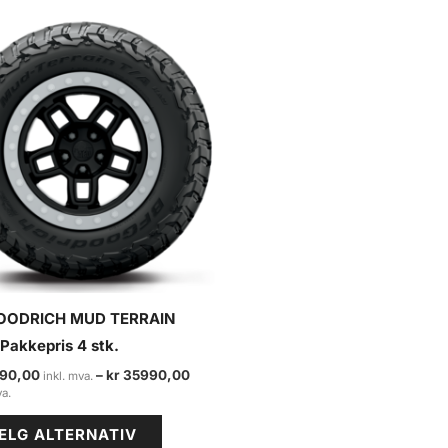
OODRICH MUD TERRAIN
Pakkepris 4 stk.
90,00
–
kr
35990,00
Prisområde:
kr 11490,00
Dette
til
ELG ALTERNATIV
kr 35990,00
produktet