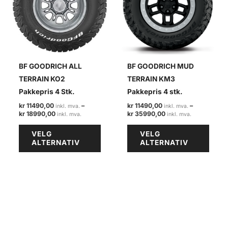
BF GOODRICH ALL
BF GOODRICH MUD
TERRAIN KO2
TERRAIN KM3
Pakkepris 4 Stk.
Pakkepris 4 stk.
kr
11490,00
–
kr
11490,00
–
Prisområde:
Prisområde
kr
18990,00
kr
35990,00
kr 11490,00
kr 11490,00
Dette
Dette
til
til
VELG
VELG
kr 18990,00
kr 35990,0
produktet
produ
ALTERNATIV
ALTERNATIV
har
har
flere
flere
varianter.
varian
Alternativene
Alter
kan
kan
velges
velge