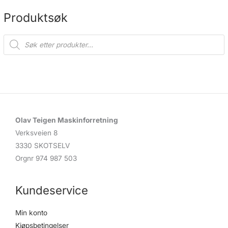
på
på
produktsiden
produ
Produktsøk
P
r
o
d
u
c
t
s
s
e
a
r
c
Olav Teigen Maskinforretning
h
Verksveien 8
3330 SKOTSELV
Orgnr 974 987 503
Kundeservice
Min konto
Kjøpsbetingelser