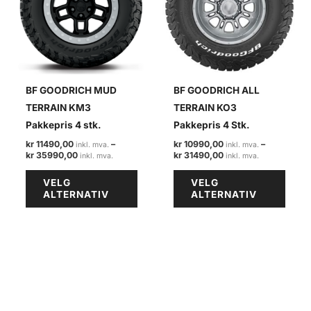
BF GOODRICH MUD
BF GOODRICH ALL
TERRAIN KM3
TERRAIN KO3
Pakkepris 4 stk.
Pakkepris 4 Stk.
kr
11490,00
–
kr
10990,00
–
Prisområde:
Prisområde:
kr
35990,00
kr
31490,00
kr 11490,00
kr 10990,00
Dette
Dette
til
til
VELG
VELG
kr 35990,00
kr 31490,00
produktet
produ
ALTERNATIV
ALTERNATIV
har
har
flere
flere
varianter.
varian
Alternativene
Alter
kan
kan
velges
velge