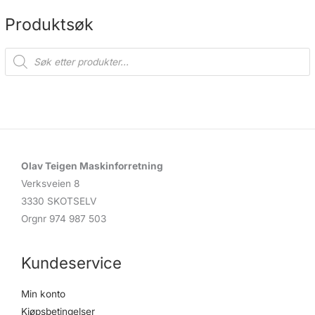
på
på
produktsiden
produ
Produktsøk
P
r
o
d
u
c
t
s
s
e
a
r
c
Olav Teigen Maskinforretning
h
Verksveien 8
3330 SKOTSELV
Orgnr 974 987 503
Kundeservice
Min konto
Kjøpsbetingelser