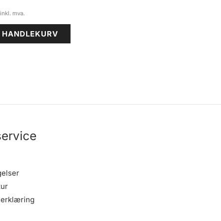
I HANDLEKURV
ervice
gelser
tur
erklæring