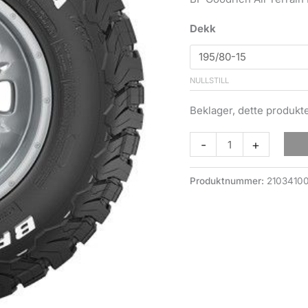
Dekk
NULLSTILL
Beklager, dette produkte
BF
-
+
GOODRICH
ALL
Produktnummer:
21034100
TERRAIN
KO3
Pakkepris
4
Stk.
antall