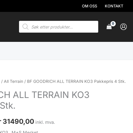
OM OSS
KONTAKT
Products
search
h
/
All Terrain
/ BF GOODRICH ALL TERRAIN KO3 Pakkepris 4 Stk.
CH ALL TERRAIN KO3
Stk.
Prisområde:
r
31490,00
inkl. mva.
n KO3 . M+S Merket