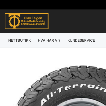
Hopp
rett
til
innholdet
NETTBUTIKK
HVA HAR VI?
KUNDESERVICE