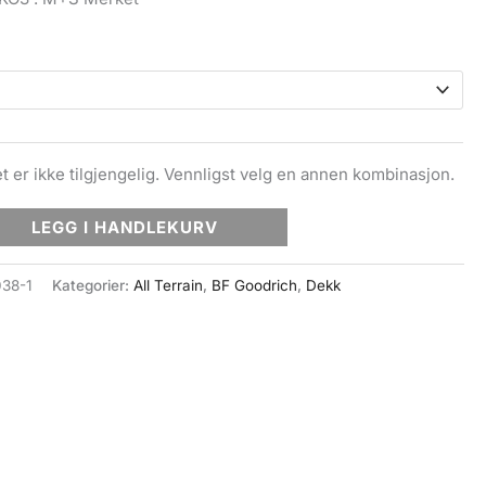
kr 10990,00
til
kr 31490,00
t er ikke tilgjengelig. Vennligst velg en annen kombinasjon.
LEGG I HANDLEKURV
38-1
Kategorier:
All Terrain
,
BF Goodrich
,
Dekk