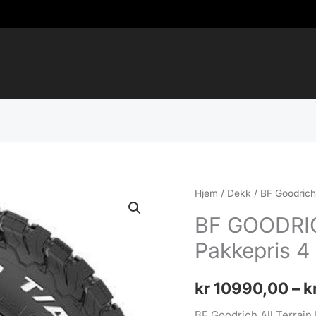
Hjem
/
Dekk
/
BF Goodric
BF GOODRI
Pakkepris 4 
kr
10990,00
–
k
BF Goodrich All Terrai