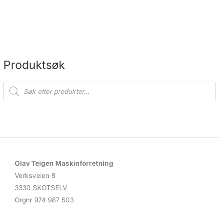
Produktsøk
P
r
o
d
u
c
t
s
s
e
a
r
c
Olav Teigen Maskinforretning
h
Verksveien 8
3330 SKOTSELV
Orgnr 974 987 503