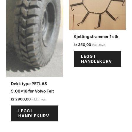
på
produktsiden
Kjettingstrammer 1 stk
kr
350,00
LEGG I
HANDLEKURV
Dekk type PETLAS
9.00×16 for Volvo Felt
kr
2900,00
LEGG I
HANDLEKURV