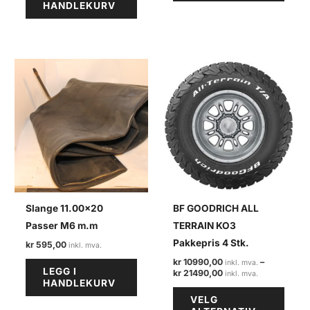
HANDLEKURV
Slange 11.00×20
BF GOODRICH ALL
Passer M6 m.m
TERRAIN KO3
Pakkepris 4 Stk.
kr
595,00
kr
10990,00
–
LEGG I
Prisområde:
kr
21490,00
HANDLEKURV
kr 10990,00
Dette
til
VELG
kr 21490,00
produ