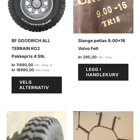
BF GOODRICH ALL
Slange petlas 9.00×16
TERRAIN KO2
Volvo Felt
Pakkepris 4 Stk.
kr
295,00
kr
11490,00
–
LEGG I
Prisområde:
kr
18990,00
HANDLEKURV
kr 11490,00
Dette
til
VELG
kr 18990,00
produktet
ALTERNATIV
har
flere
varianter.
Alternativene
kan
velges