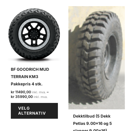
BF GOODRICH MUD
TERRAIN KM3
Pakkepris 4 stk.
kr
11490,00
–
Prisområde:
kr
35990,00
kr 11490,00
Dette
til
VELG
kr 35990,00
produktet
ALTERNATIV
Dekktilbud (5 Dekk
har
Petlas 9.00×16 og 5
flere
slanger 9.00×16)