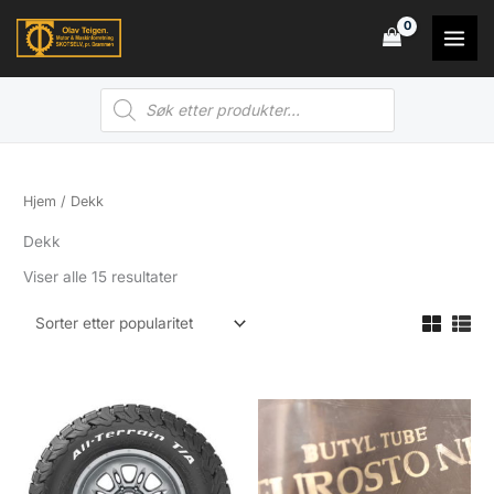
Hopp
rett
til
Products
innholdet
search
Hjem
/ Dekk
Dekk
Sortert
Viser alle 15 resultater
etter
propularitet