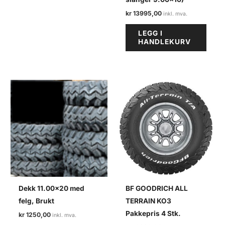
varianter.
kr
13995,00
Alternativene
kan
LEGG I
HANDLEKURV
velges
på
produktsiden
Dekk 11.00×20 med
BF GOODRICH ALL
felg, Brukt
TERRAIN KO3
Pakkepris 4 Stk.
kr
1250,00