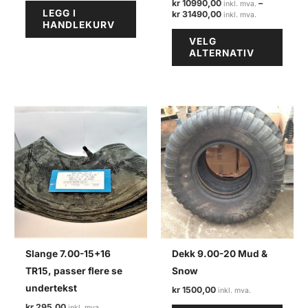
kr
10990,00
–
LEGG I
Prisområde:
kr
31490,00
HANDLEKURV
kr 10990,00
Dette
til
VELG
kr 31490,00
produ
ALTERNATIV
har
flere
varian
Alter
kan
velge
på
produ
Slange 7.00-15+16
Dekk 9.00-20 Mud &
TR15, passer flere se
Snow
undertekst
kr
1500,00
kr
295,00