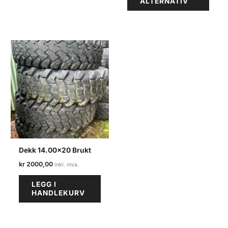
ALTERNATIV
har
flere
varian
Alter
kan
velge
på
produ
Dekk 14.00×20 Brukt
kr
2000,00
LEGG I
HANDLEKURV