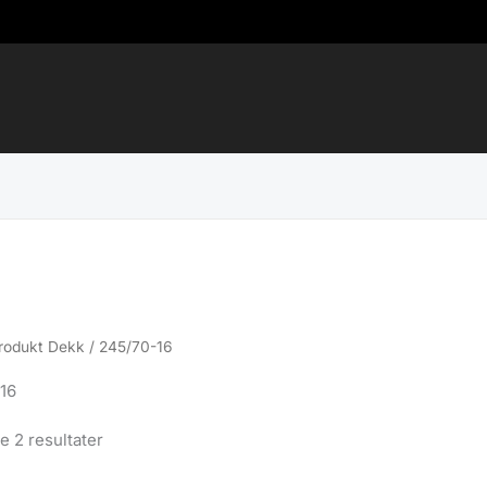
rodukt Dekk / 245/70-16
16
Sortert
le 2 resultater
etter
propularitet