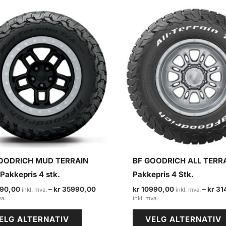
OODRICH MUD TERRAIN
BF GOODRICH ALL TERR
Pakkepris 4 stk.
Pakkepris 4 Stk.
90,00
–
kr
35990,00
kr
10990,00
–
kr
31
Prisområde:
Prisområde:
kr 11490,00
kr 10990,00
Dette
til
til
ELG ALTERNATIV
VELG ALTERNATIV
kr 35990,00
kr 31490,00
produktet