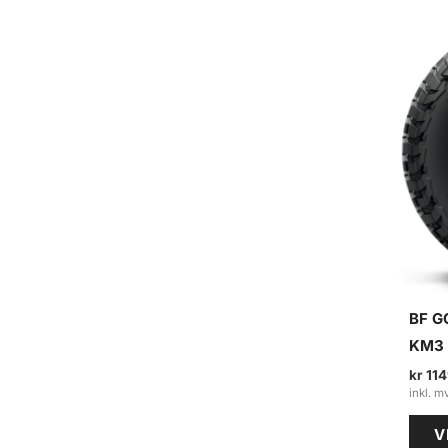
e
a
r
c
h
BF G
KM3 
kr
114
V