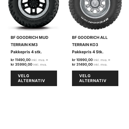
BF GOODRICH MUD
BF GOODRICH ALL
TERRAIN KM3
TERRAIN KO3
Pakkepris 4 stk.
Pakkepris 4 Stk.
kr
11490,00
–
kr
10990,00
–
Prisområde:
Prisområde:
kr
35990,00
kr
31490,00
kr 11490,00
kr 10990,00
Dette
Dette
til
til
VELG
VELG
kr 35990,00
kr 31490,00
produktet
produ
ALTERNATIV
ALTERNATIV
har
har
flere
flere
varianter.
varian
Alternativene
Alter
kan
kan
velges
velge