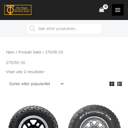
Hopp
rett
til
Products
innholdet
search
Hjem
/ Produkt Dekk / 275/55-20
275/55-20
Sortert
Viser alle 2 resultater
etter
propularitet