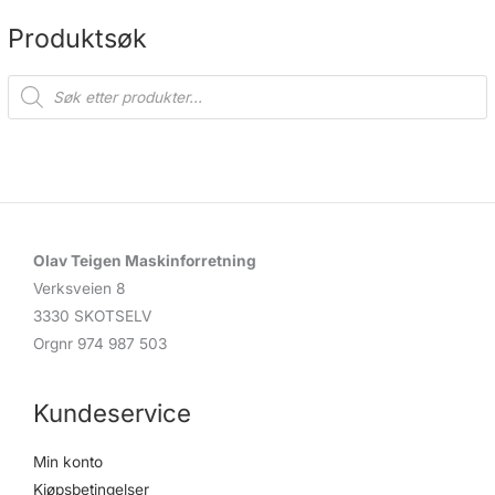
på
på
produktsiden
produ
Produktsøk
P
r
o
d
u
c
t
s
s
e
a
r
c
Olav Teigen Maskinforretning
h
Verksveien 8
3330 SKOTSELV
Orgnr 974 987 503
Kundeservice
Min konto
Kjøpsbetingelser