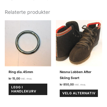
ammunisjonskasse
antall
Relaterte produkter
Ring dia.45mm
Nesna Lobben After
Skiing Svart
kr
15,00
kr
850,00
LEGG I
Dette
HANDLEKURV
VELG ALTERNATIV
produ
har