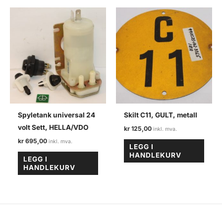
flere
varian
Altern
kan
velge
på
produ
Spyletank universal 24
Skilt C11, GULT, metall
volt Sett, HELLA/VDO
kr
125,00
kr
695,00
LEGG I
HANDLEKURV
LEGG I
HANDLEKURV