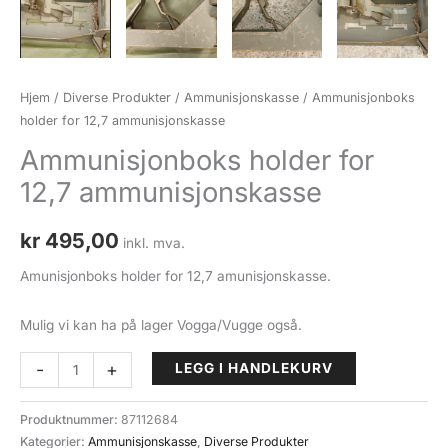
Hjem
/
Diverse Produkter
/
Ammunisjonskasse
/ Ammunisjonboks
holder for 12,7 ammunisjonskasse
Ammunisjonboks holder for
12,7 ammunisjonskasse
kr
495,00
inkl. mva.
Amunisjonboks holder for 12,7 amunisjonskasse.
Mulig vi kan ha på lager Vogga/Vugge også.
Ammunisjonboks
-
+
LEGG I HANDLEKURV
holder
for
Produktnummer:
87112684
12,7
Kategorier:
Ammunisjonskasse
,
Diverse Produkter