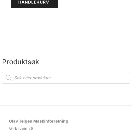
HANDLEKURV
Produktsøk
P
r
o
d
u
c
t
s
s
e
a
r
c
Olav Teigen Maskinforretning
h
Verksveien 8