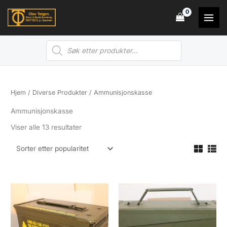
Hopp
rett
til
Products
innholdet
search
Hjem
/
Diverse Produkter
/ Ammunisjonskasse
Ammunisjonskasse
Sortert
Viser alle 13 resultater
etter
propularitet