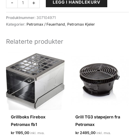
Bag
-
+
LEGG I HANDLEKURV
transportveske
for
Produktnummer:
307104971
Petromax
Kategorier:
Petromax / Feuerhand
,
Petromax Kjeler
ft12
og
Relaterte produkter
ft18
antall
Grillboks Firebox
Grill TG3 støpejern fra
Petromax fb1
Petromax
kr
1195,00
kr
2495,00