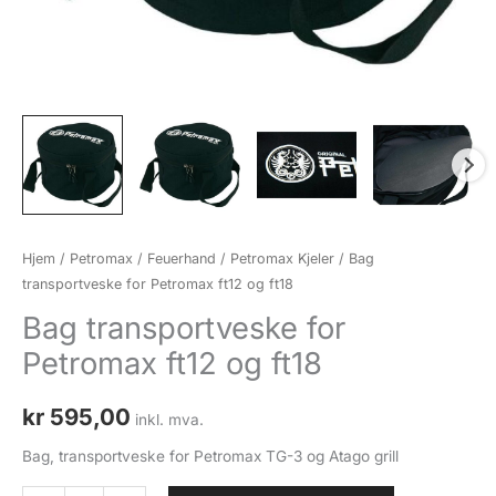
Hjem
/
Petromax / Feuerhand
/
Petromax Kjeler
/ Bag
transportveske for Petromax ft12 og ft18
Bag transportveske for
Petromax ft12 og ft18
kr
595,00
inkl. mva.
Bag, transportveske for Petromax TG-3 og Atago grill