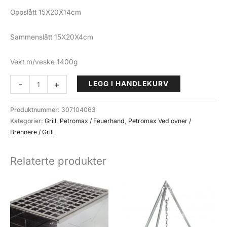
Oppslått 15X20X14cm
Sammenslått 15X20X4cm
Vekt m/veske 1400g
Grillboks
-
+
LEGG I HANDLEKURV
Firebox
Petromax
Produktnummer:
307104063
fb1
Kategorier:
Grill
,
Petromax / Feuerhand
,
Petromax Ved ovner /
antall
Brennere / Grill
Relaterte produkter