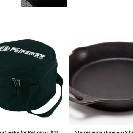
fp35h
antall
ortveske for Petromax ft12
Steikepanne støpejern 2 h