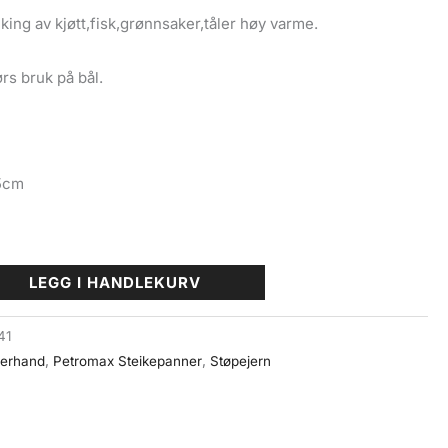
ing av kjøtt,fisk,grønnsaker,tåler høy varme.
rs bruk på bål.
5cm
LEGG I HANDLEKURV
41
uerhand
,
Petromax Steikepanner
,
Støpejern