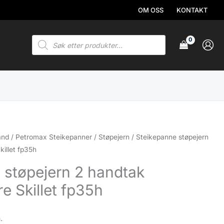
OM OSS
KONTAKT
Products
search
and
/
Petromax Steikepanner
/
Støpejern
/ Steikepanne støpejern
killet fp35h
 støpejern 2 handtak
e Skillet fp35h
.