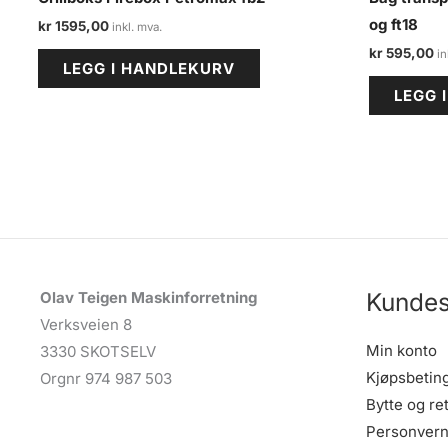
og ft18
kr
1595,00
kr
595,00
LEGG I HANDLEKURV
LEGG 
Kundes
Olav Teigen Maskinforretning
Verksveien 8
Min konto
3330 SKOTSELV
Kjøpsbetin
Orgnr 974 987 503
Bytte og re
Personvern