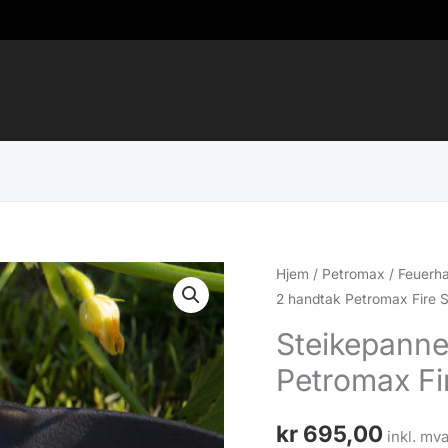
Hjem
/
Petromax / Feuerh
2 handtak Petromax Fire S
Steikepanne
Petromax Fir
kr
695,00
inkl. mva