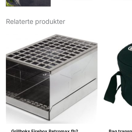
Relaterte produkter
Grillboks Firebox Petromax fb2
Bag transp