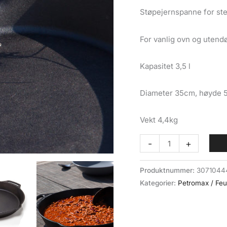
Støpejernspanne for stek
For vanlig ovn og utendø
Kapasitet 3,5 l
Diameter 35cm, høyde 
Vekt 4,4kg
Steikepanne
-
+
støpejern
2
Produktnummer:
3071044
handtak
Kategorier:
Petromax / Fe
Petromax
Fire
Skillet