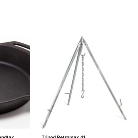
andtak
Tripod Petromax d1