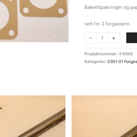
Bakelittpakninger og pa
sett for 2 forgassere.
Bakelittpakning
-
+
for
SU
Produktnummer:
419888
(0301-
Kategorier:
0301-01 Forgas
01-
4)
BV202N/NF1
antall