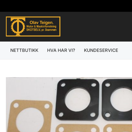
Hopp
rett
til
innholdet
NETTBUTIKK
HVA HAR VI?
KUNDESERVICE