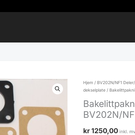
Hjem
/
BV202N/NF1 Deler/
dekselplate
/ Bakelittpakn
Bakelittpak
BV202N/NF
kr
1250,00
inkl. m