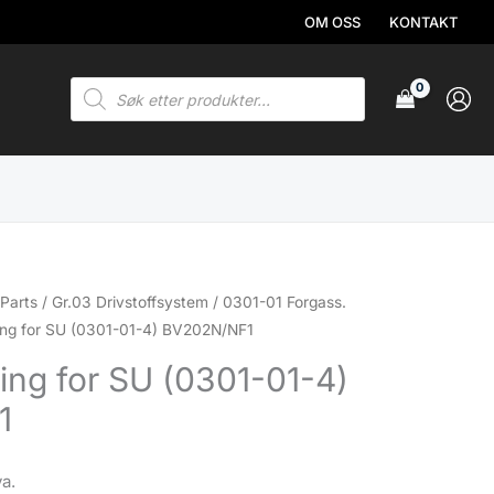
OM OSS
KONTAKT
Products
search
Parts
/
Gr.03 Drivstoffsystem
/
0301-01 Forgass.
ing for SU (0301-01-4) BV202N/NF1
ning for SU (0301-01-4)
1
va.