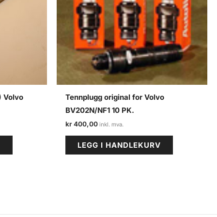
) Volvo
Tennplugg original for Volvo
BV202N/NF1 10 PK.
kr
400,00
V
LEGG I HANDLEKURV