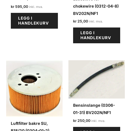
chokewire (0312-04-8)
kr
595,00
BV202N/NF1
LEGG I
kr
25,00
HANDLEKURV
LEGG I
HANDLEKURV
Bensinslange (0306-
01-31) BV202N/NF1
kr
250,00
Luftfilter bakre SU,
B18/20 (0304-01-2)