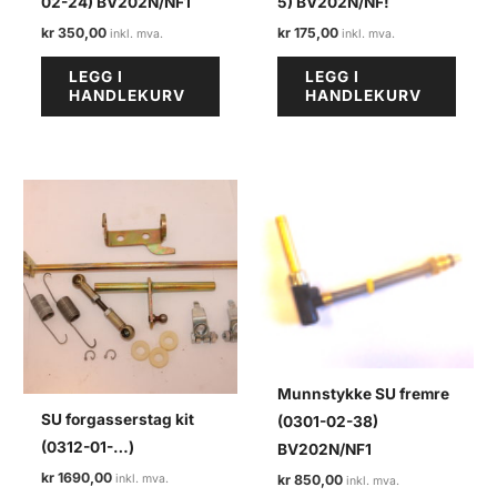
02-24) BV202N/NF1
5) BV202N/NF!
kr
350,00
kr
175,00
LEGG I
LEGG I
HANDLEKURV
HANDLEKURV
Munnstykke SU fremre
SU forgasserstag kit
(0301-02-38)
(0312-01-…)
BV202N/NF1
kr
1690,00
kr
850,00