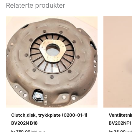
Relaterte produkter
Clutch,disk, trykkplate (0200-01-1)
Ventiltetn
BV202N B18
BV202NF1
kr
750,00
kr
25,00