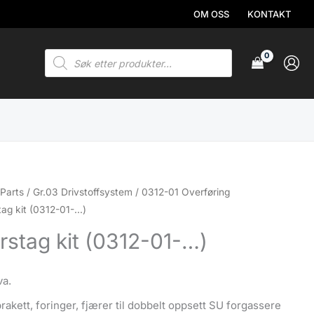
OM OSS
KONTAKT
Products
search
Parts
/
Gr.03 Drivstoffsystem
/
0312-01 Overføring
tag kit (0312-01-…)
rstag kit (0312-01-…)
va.
rakett, foringer, fjærer til dobbelt oppsett SU forgassere