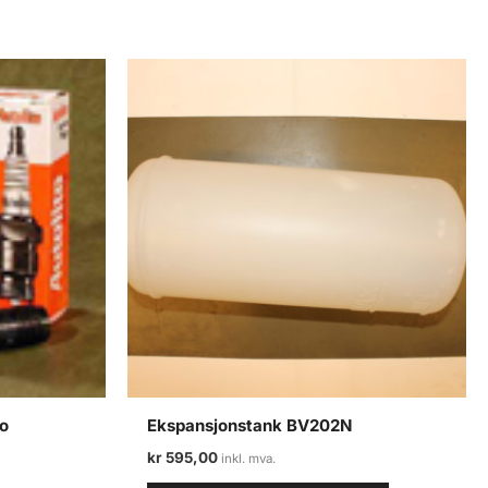
vo
Ekspansjonstank BV202N
kr
595,00