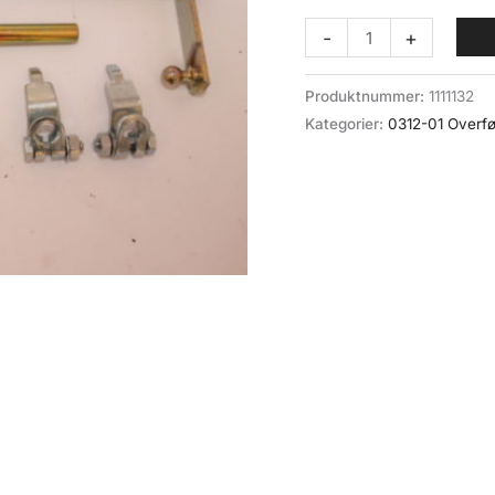
SU
-
+
forgasserstag
kit
Produktnummer:
1111132
(0312-
Kategorier:
0312-01 Overfø
01-...)
antall