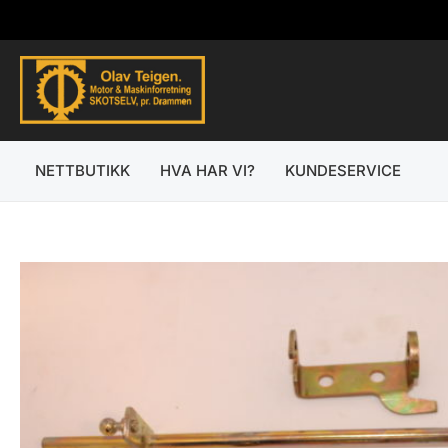
Hopp
rett
til
innholdet
NETTBUTIKK
HVA HAR VI?
KUNDESERVICE