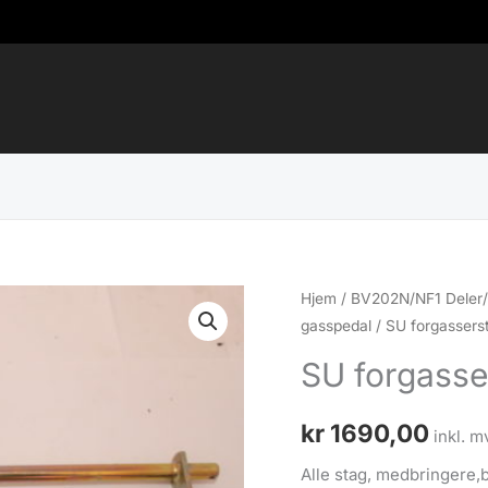
Hjem
/
BV202N/NF1 Deler/
gasspedal
/ SU forgassers
SU forgasse
kr
1690,00
inkl. m
Alle stag, medbringere,b