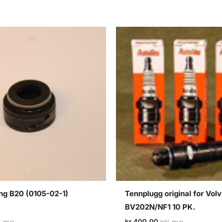
ing B20 (0105-02-1)
Tennplugg original for Vol
BV202N/NF1 10 PK.
kr
400,00