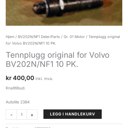
Hjem
/
BV202N/NF1 Deler/Parts
/
Gr. 01 Motor
/ Tennplugg original
for Volvo BV202N/NF1 10 PK.
Tennplugg original for Volvo
BV202N/NF1 10 PK.
kr
400,00
inkl. mva.
Knalltilbud.
Autolite 2384
Tennplugg
-
+
LEGG I HANDLEKURV
original
for