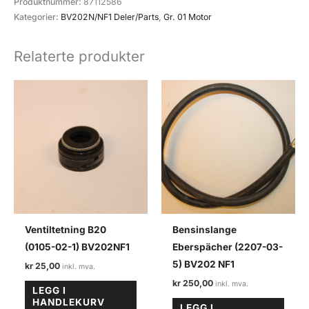
Produktnummer:
87112586
Volvo
Kategorier:
BV202N/NF1 Deler/Parts
,
Gr. 01 Motor
BV202N/NF1
10
Relaterte produkter
PK.
antall
Ventiltetning B20
Bensinslange
(0105-02-1) BV202NF1
Eberspächer (2207-03-
5) BV202 NF1
kr
25,00
kr
250,00
LEGG I
HANDLEKURV
LEGG I