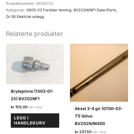
03-
Produktnummer:
6648234
24)
Kategorier:
0605-03 Fordeler tenning
,
BV202N/NF1 Deler/Parts
,
BV202N/NF1
Gr.06 Elektrisk anlegg
antall
Relaterte produkter
Brytepinne (1303-01-
25) BV202NF1
kr
150,00
Aksel 3-4 gir (0700-03-
71) Volvo
LEGG I
HANDLEKURV
BV202N/M400
kr
237,50