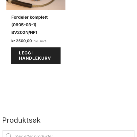
Fordeler komplett
(0605-03-1)
BV202N/NF1
kr
2500,00
LEGG I
HANDLEKURV
Produktsøk
P
r