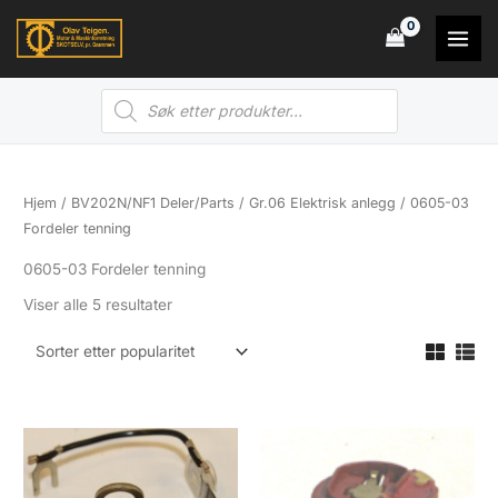
Hopp
rett
til
Products
innholdet
search
Hjem
/
BV202N/NF1 Deler/Parts
/
Gr.06 Elektrisk anlegg
/ 0605-03
Fordeler tenning
0605-03 Fordeler tenning
Sortert
Viser alle 5 resultater
etter
propularitet