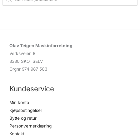
o
d
u
c
t
s
s
e
a
r
c
Olav Teigen Maskinforretning
h
Verksveien 8
3330 SKOTSELV
Orgnr 974 987 503
Kundeservice
Min konto
Kjøpsbetingelser
Bytte og retur
Personvernerklæring
Kontakt