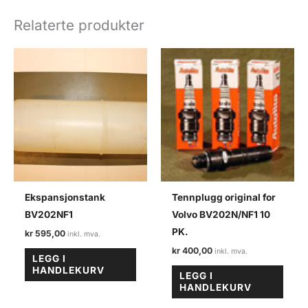
22)
BV202N/NF1
Relaterte produkter
antall
Ekspansjonstank
Tennplugg original for
BV202NF1
Volvo BV202N/NF1 10
PK.
kr
595,00
kr
400,00
LEGG I
HANDLEKURV
LEGG I
HANDLEKURV