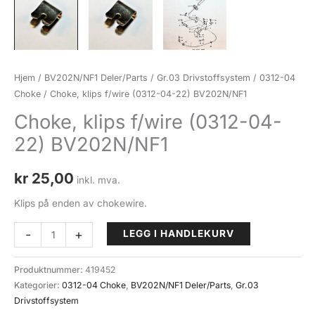
Hjem
/
BV202N/NF1 Deler/Parts
/
Gr.03 Drivstoffsystem
/
0312-04
Choke
/ Choke, klips f/wire (0312-04-22) BV202N/NF1
Choke, klips f/wire (0312-04-
22) BV202N/NF1
kr
25,00
inkl. mva.
Klips på enden av chokewire.
Choke,
-
+
LEGG I HANDLEKURV
klips
f/wire
Produktnummer:
419452
(0312-
Kategorier:
0312-04 Choke
,
BV202N/NF1 Deler/Parts
,
Gr.03
04-
Drivstoffsystem