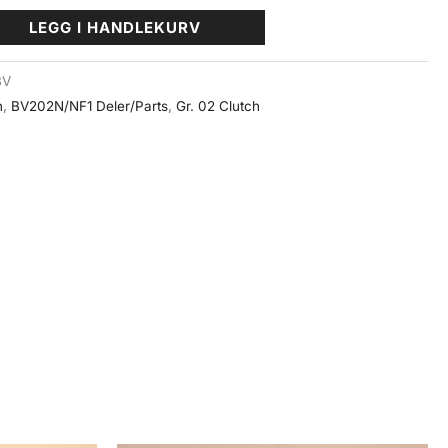
LEGG I HANDLEKURV
BV
h
,
BV202N/NF1 Deler/Parts
,
Gr. 02 Clutch