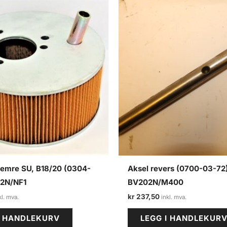
 fremre SU, B18/20 (0304-
Aksel revers (0700-03-72
02N/NF1
BV202N/M400
kr
237,50
I HANDLEKURV
LEGG I HANDLEKUR