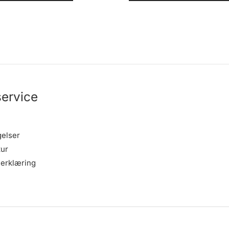
ervice
gelser
tur
erklæring