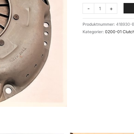
Clutch,disk,
-
+
trykkplate
(0200-
Produktnummer:
418930-
01-
Kategorier:
0200-01 Clutc
1)
BV202N
B18
antall