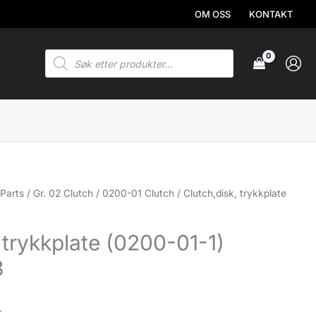
OM OSS
KONTAKT
Products
search
Parts
/
Gr. 02 Clutch
/
0200-01 Clutch
/ Clutch,disk, trykkplate
 trykkplate (0200-01-1)
8
.