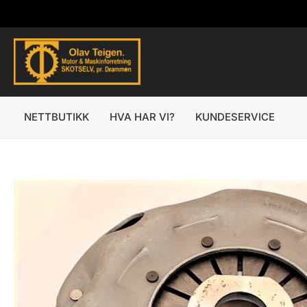
Hopp
rett
til
innholdet
NETTBUTIKK
HVA HAR VI?
KUNDESERVICE