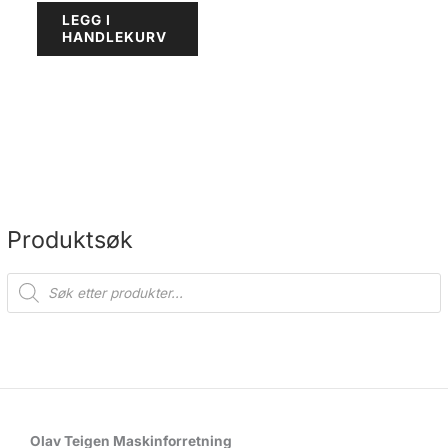
LEGG I
HANDLEKURV
Produktsøk
P
r
o
d
u
c
t
s
s
e
a
r
c
Olav Teigen Maskinforretning
h