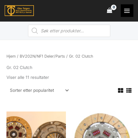
Hopp
rett
til
Products
innholdet
search
Hjem
/
BV202N/NF1 Deler/Parts
/ Gr. 02 Clutch
Gr. 02 Clutch
Sortert
Viser alle 11 resultater
etter
propularitet