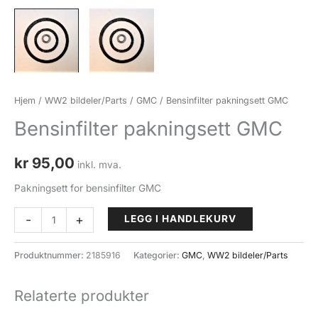
Hjem
/
WW2 bildeler/Parts
/
GMC
/ Bensinfilter pakningsett GMC
Bensinfilter pakningsett GMC
kr
95,00
inkl. mva.
Pakningsett for bensinfilter GMC
Bensinfilter
-
+
LEGG I HANDLEKURV
pakningsett
GMC
Produktnummer:
2185916
Kategorier:
GMC
,
WW2 bildeler/Parts
antall
Relaterte produkter