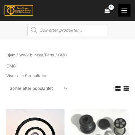
Hopp
rett
til
Products
innholdet
search
Hjem
/
WW2 bildeler/Parts
/ GMC
GMC
Sortert
Viser alle 9 resultater
etter
propularitet