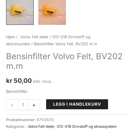
Hjem
/
.Volvo Felt deler
/
012-018 Drivstoff og
eksossystem
/ Bensinfilter Volvo Felt, BV202 m.m
Bensinfilter Volvo Felt, BV202
m.m
kr
50,00
inkl. mva.
Bensinfilter
Bensinfilter
-
+
LEGG I HANDLEKURV
Volvo
Felt,
Produktnummer:
87112670
BV202
Kategorier:
.Volvo Felt deler
,
012-018 Drivstoff og eksossystem
m.m