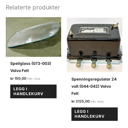
antall
Relaterte produkter
Speilglass (073-003)
Volvo Felt
kr
150,00
Spenningsregulator 24
volt (044-042) Volvo
LEGG I
Felt
HANDLEKURV
kr
2125,00
LEGG I
HANDLEKURV