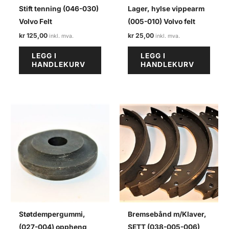
Stift tenning (046-030)
Lager, hylse vippearm
Volvo Felt
(005-010) Volvo felt
kr
125,00
kr
25,00
LEGG I
LEGG I
HANDLEKURV
HANDLEKURV
Støtdempergummi,
Bremsebånd m/Klaver,
(027-004) oppheng
SETT (038-005-006)