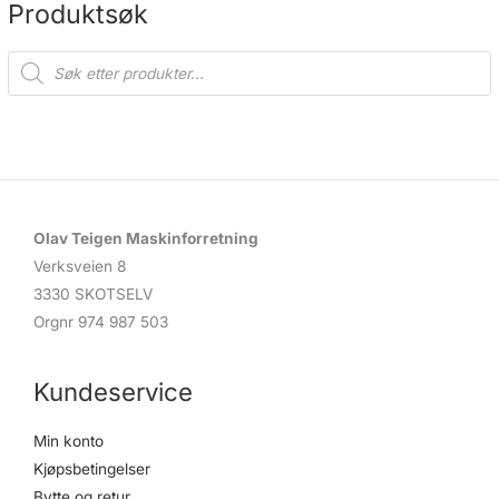
Produktsøk
P
r
o
d
u
c
t
s
s
e
a
r
c
Olav Teigen Maskinforretning
h
Verksveien 8
3330 SKOTSELV
Orgnr 974 987 503
Kundeservice
Min konto
Kjøpsbetingelser
Bytte og retur