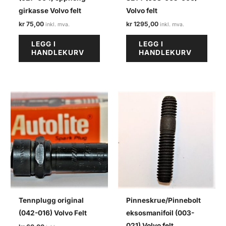
girkasse Volvo felt
Volvo felt
kr
75,00
kr
1295,00
LEGG I
LEGG I
HANDLEKURV
HANDLEKURV
Tennplugg original
Pinneskrue/Pinnebolt
(042-016) Volvo Felt
eksosmanifoil (003-
021) Volvo felt