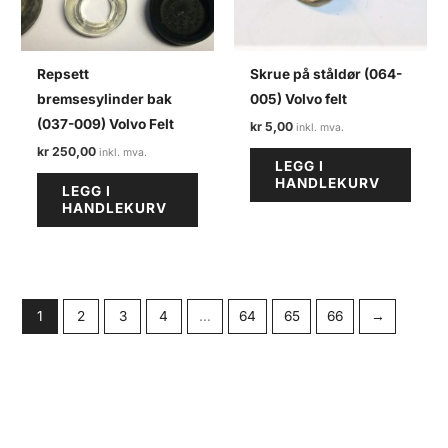
Repsett
Skrue på ståldør (064-
bremsesylinder bak
005) Volvo felt
(037-009) Volvo Felt
kr
5,00
kr
250,00
LEGG I
HANDLEKURV
LEGG I
HANDLEKURV
1
2
3
4
…
64
65
66
→