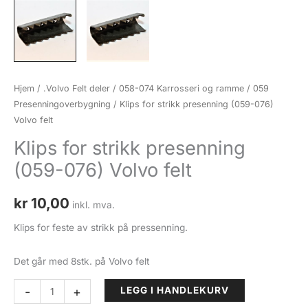
Hjem
/
.Volvo Felt deler
/
058-074 Karrosseri og ramme
/
059
Presenningoverbygning
/ Klips for strikk presenning (059-076)
Volvo felt
Klips for strikk presenning
(059-076) Volvo felt
kr
10,00
inkl. mva.
Klips for feste av strikk på pressenning.
Det går med 8stk. på Volvo felt
Klips
-
+
LEGG I HANDLEKURV
for