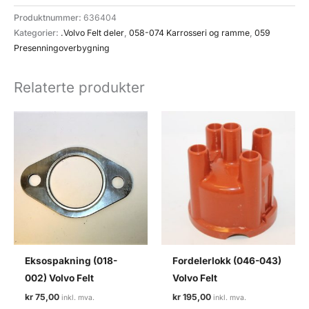
strikk
Produktnummer:
636404
presenning
Kategorier:
.Volvo Felt deler
,
058-074 Karrosseri og ramme
,
059
(059-
Presenningoverbygning
076)
Volvo
Relaterte produkter
felt
antall
Eksospakning (018-
Fordelerlokk (046-043)
002) Volvo Felt
Volvo Felt
kr
75,00
kr
195,00