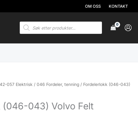
OM OSS
KONTAKT
Products
search
42-057 Elektrisk
/
046 Fordeler, tenning
/ Fordelerlokk (046-043)
k (046-043) Volvo Felt
.