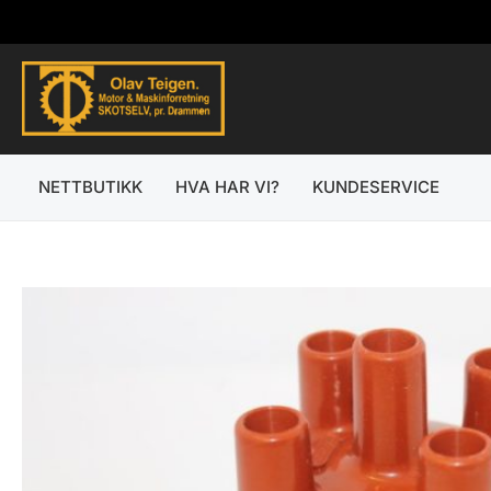
Hopp
rett
til
innholdet
NETTBUTIKK
HVA HAR VI?
KUNDESERVICE