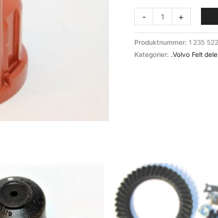
Fordelerlokk
-
+
(046-
043)
Produktnummer:
1 235 52
Volvo
Kategorier:
.Volvo Felt dele
Felt
antall