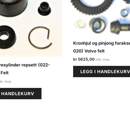
Kronhjul og pinjong foraks
020) Volvo felt
kr
5625,00
vesylinder repsett (022-
LEGG I HANDLEKUR
 Felt
I HANDLEKURV