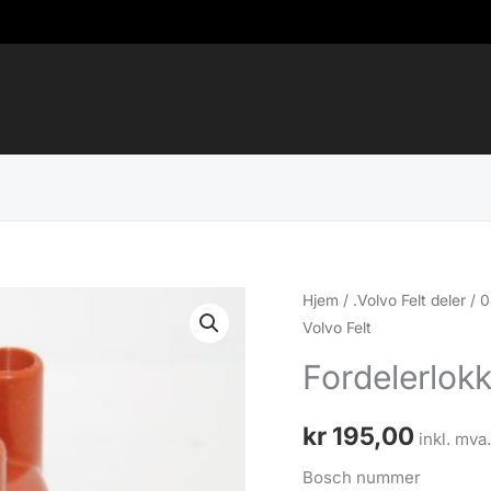
Hjem
/
.Volvo Felt deler
/
0
Volvo Felt
Fordelerlok
kr
195,00
inkl. mva
Bosch nummer