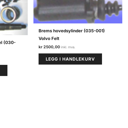
Brems hovedsylinder (035-001)
Volvo Felt
el (030-
kr
2500,00
LEGG I HANDLEKURV
V