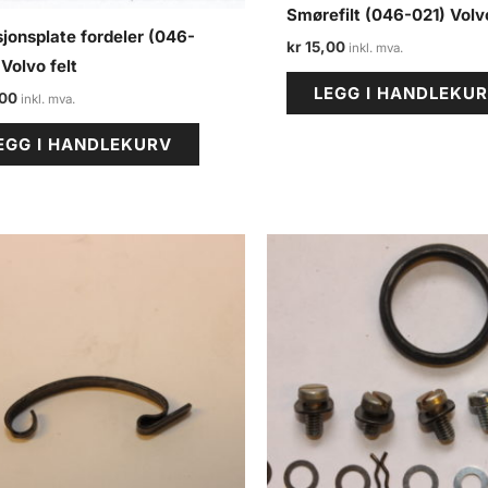
Smørefilt (046-021) Volvo
sjonsplate fordeler (046-
kr
15,00
Volvo felt
LEGG I HANDLEKU
00
EGG I HANDLEKURV