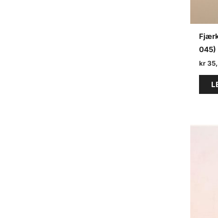
Fjær
045) 
kr
35
L