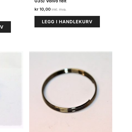
035) Volvo felt
kr
10,00
LEGG I HANDLEKURV
RV