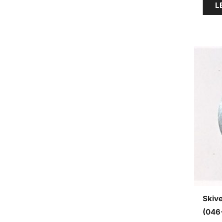
L
Skive
(046-