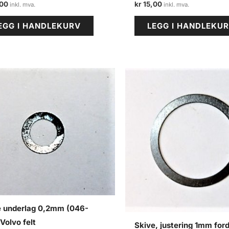
00
kr
15,00
EGG I HANDLEKURV
LEGG I HANDLEKU
e underlag 0,2mm (046-
Volvo felt
Skive, justering 1mm ford