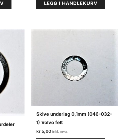
RV
LEGG I HANDLEKURV
Skive underlag 0,1mm (046-032-
1) Volvo felt
ordeler
kr
5,00