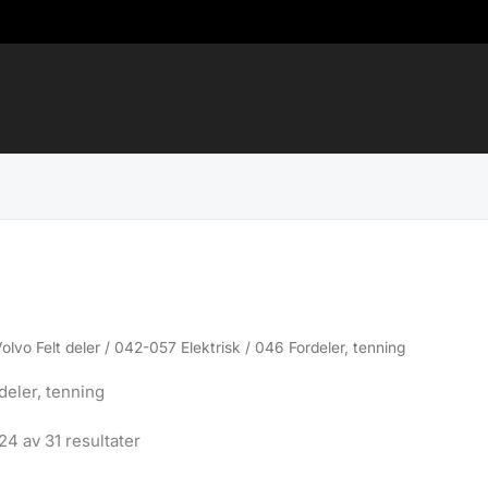
Volvo Felt deler
/
042-057 Elektrisk
/ 046 Fordeler, tenning
deler, tenning
Sortert
24 av 31 resultater
etter
propularitet