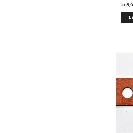
kr
5,
L