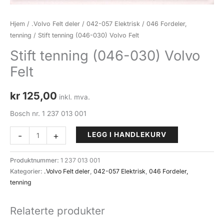
Hjem
/
.Volvo Felt deler
/
042-057 Elektrisk
/
046 Fordeler,
tenning
/ Stift tenning (046-030) Volvo Felt
Stift tenning (046-030) Volvo
Felt
kr
125,00
inkl. mva.
Bosch nr. 1 237 013 001
Stift
-
+
LEGG I HANDLEKURV
tenning
(046-
Produktnummer:
1 237 013 001
030)
Kategorier:
.Volvo Felt deler
,
042-057 Elektrisk
,
046 Fordeler,
Volvo
tenning
Felt
antall
Relaterte produkter